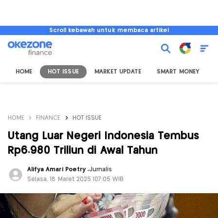
Scroll kebawah untuk membaca artikel
HOME
HOT ISSUE
MARKET UPDATE
SMART MONEY
I
HOME
FINANCE
HOT ISSUE
Utang Luar Negeri Indonesia Tembus
Rp6.980 Triliun di Awal Tahun
Alifya Amari Poetry
,
Jurnalis
Selasa, 18 Maret 2025 |07:05 WIB