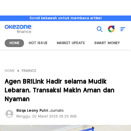
Scroll kebawah untuk membaca artikel
HOME
HOT ISSUE
MARKET UPDATE
SMART MONEY
I
HOME
FINANCE
Agen BRILink Hadir selama Mudik
Lebaran, Transaksi Makin Aman dan
Nyaman
Rizqa Leony Putri
,
Jurnalis
Minggu, 30 Maret 2025 |18:25 WIB