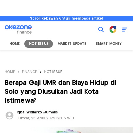
Scroll kebawah untuk membaca artikel
HOME
HOT ISSUE
MARKET UPDATE
SMART MONEY
I
HOME
FINANCE
HOT ISSUE
Berapa Gaji UMR dan Biaya Hidup di
Solo yang Diusulkan Jadi Kota
Istimewa?
Iqbal Widiarko
,
Jurnalis
Jum'at, 25 April 2025 |21:05 WIB