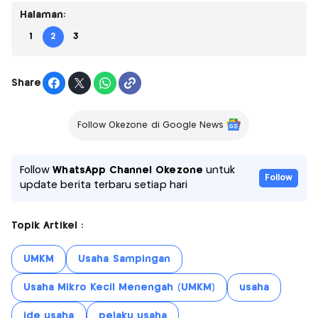
Halaman:
1
2
3
Share
Follow Okezone di Google News
Follow
WhatsApp Channel Okezone
untuk
Follow
update berita terbaru setiap hari
Topik Artikel :
UMKM
Usaha Sampingan
Usaha Mikro Kecil Menengah (UMKM)
usaha
ide usaha
pelaku usaha