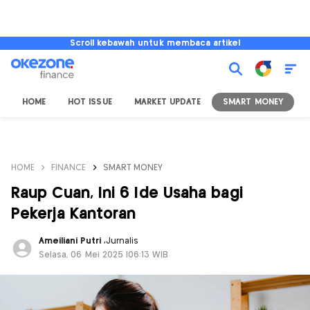
Scroll kebawah untuk membaca artikel
HOME
HOT ISSUE
MARKET UPDATE
SMART MONEY
I
HOME
FINANCE
SMART MONEY
Raup Cuan, Ini 6 Ide Usaha bagi
Pekerja Kantoran
Ameiliani Putri
,
Jurnalis
Selasa, 06 Mei 2025 |06:13 WIB