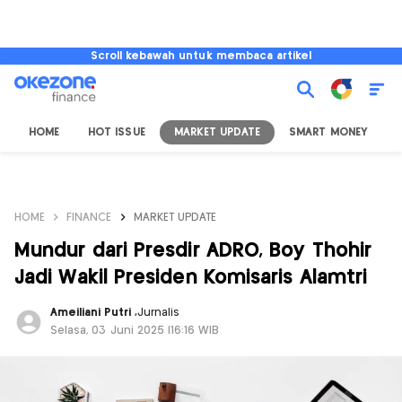
Scroll kebawah untuk membaca artikel
HOME
HOT ISSUE
MARKET UPDATE
SMART MONEY
I
HOME
FINANCE
MARKET UPDATE
Mundur dari Presdir ADRO, Boy Thohir
Jadi Wakil Presiden Komisaris Alamtri
Ameiliani Putri
,
Jurnalis
Selasa, 03 Juni 2025 |16:16 WIB