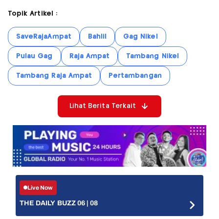
Topik Artikel :
SaveRajaAmpat
Bahlil
Gag Nikel
Pulau Gag
Raja Ampat
Tambang Nikel
Tambang Raja Ampat
Pertambangan
Lihat Berita Terkait
Live Now
THE DAILY BUZZ 06 | 08