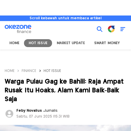
Scroll kebawah untuk membaca artikel
HOME
HOT ISSUE
MARKET UPDATE
SMART MONEY
I
HOME
FINANCE
HOT ISSUE
Warga Pulau Gag ke Bahlil: Raja Ampat
Rusak Itu Hoaks, Alam Kami Baik-Baik
Saja
Feby Novalius
,
Jurnalis
Sabtu, 07 Juni 2025 |15:31 WIB