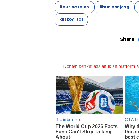
libur sekolah
libur panjang
diskon tol
Share