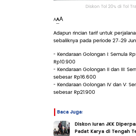
Diskon Tol 20% di Tol T
A
A
A
Adapun rincian tarif untuk perjala
sebaliknya pada periode 27–29 Juni
- Kendaraan Golongan I: Semula Rp
Rp10.900
- Kendaraan Golongan II dan III: S
sebesar Rp16.600
- Kendaraan Golongan IV dan V: Se
sebesar Rp21.900
Baca Juga:
Diskon Iuran JKK Diperp
Padat Karya di Tengah T