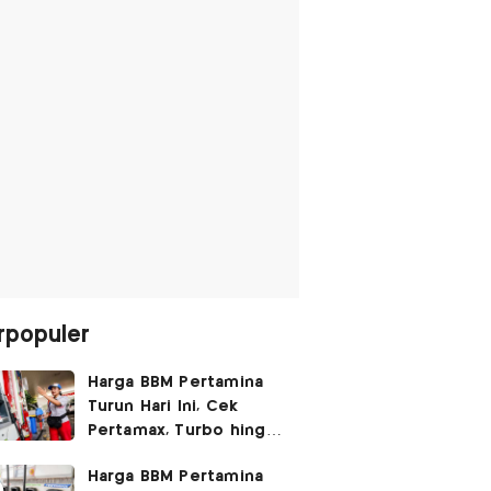
rpopuler
Harga BBM Pertamina
Turun Hari Ini, Cek
Pertamax, Turbo hingga
Pertalite 7 Agustus
Harga BBM Pertamina
2026