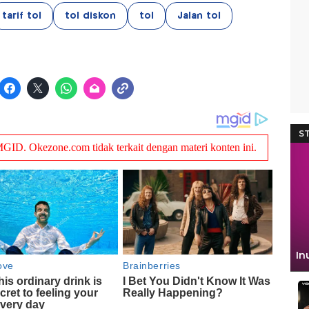
tarif tol
tol diskon
tol
Jalan tol