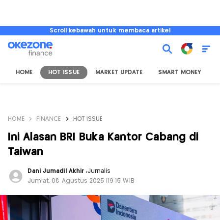
Scroll kebawah untuk membaca artikel
HOME
HOT ISSUE
MARKET UPDATE
SMART MONEY
I
HOME
FINANCE
HOT ISSUE
Ini Alasan BRI Buka Kantor Cabang di
Taiwan
Dani Jumadil Akhir
,
Jurnalis
Jum'at, 08 Agustus 2025 |19:15 WIB