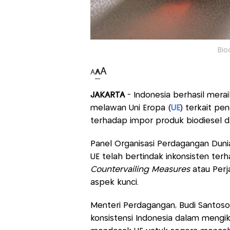
Bio
A
A
A
JAKARTA
- Indonesia berhasil mer
melawan Uni Eropa (
UE
) terkait p
terhadap impor produk biodiesel da
Panel Organisasi Perdagangan Dun
UE telah bertindak inkonsisten t
Countervailing Measures
atau Perj
aspek kunci.
Menteri Perdagangan, Budi Santos
konsistensi Indonesia dalam mengik