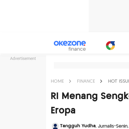
Advertisement
HOME
FINANCE
HOT ISSU
RI Menang Sengke
Eropa
Tangguh Yudha
, Jurnalis-Seni