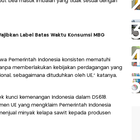
t bea masuk imbalan yang tidak sesuai dengan
ajibkan Label Batas Waktu Konsumsi MBG
wa Pemerintah Indonesia konsisten mematuhi
 tanpa memberlakukan kebijakan perdagangan yang
ional, sebagaimana dituduhkan oleh UE," katanya,
ek kunci kemenangan Indonesia dalam DS618.
men UE yang mengklaim Pemerintah Indonesia
enjual minyak kelapa sawit kepada produsen