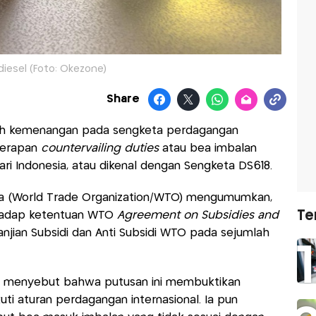
diesel (Foto: Okezone)
Share
aih kemenangan pada sengketa perdagangan
enerapan
countervailing duties
atau bea imbalan
ri Indonesia, atau dikenal dengan Sengketa DS618.
ia (World Trade Organization/WTO) mengumumkan,
Te
erhadap ketentuan WTO
Agreement on Subsidies and
anjian Subsidi dan Anti Subsidi WTO pada sejumlah
o menyebut bahwa putusan ini membuktikan
uti aturan perdagangan internasional. Ia pun