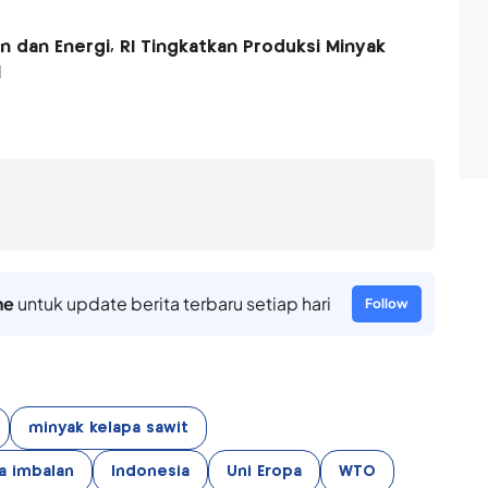
 dan Energi, RI Tingkatkan Produksi Minyak
l
ne
untuk update berita terbaru setiap hari
Follow
minyak kelapa sawit
a imbalan
Indonesia
Uni Eropa
WTO