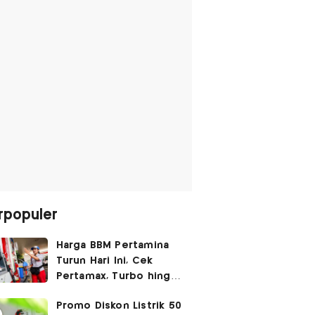
rpopuler
Harga BBM Pertamina
Turun Hari Ini, Cek
Pertamax, Turbo hingga
Pertalite 7 Agustus
Promo Diskon Listrik 50
2026