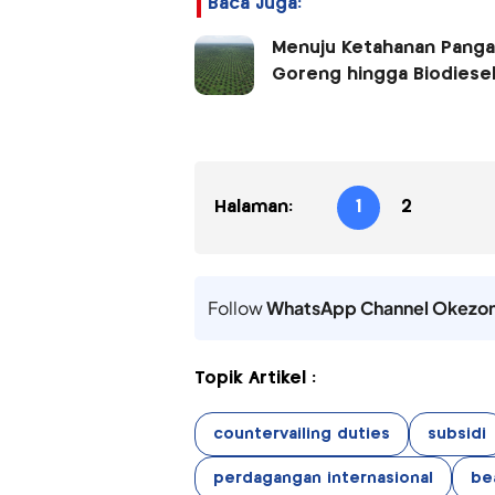
Baca Juga:
Menuju Ketahanan Pangan
Goreng hingga Biodiese
Halaman:
1
2
Follow
WhatsApp Channel Okezo
Topik Artikel :
countervailing duties
subsidi
perdagangan internasional
be