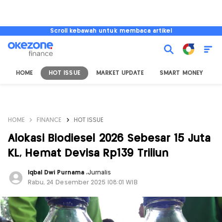
Scroll kebawah untuk membaca artikel
HOME
HOT ISSUE
MARKET UPDATE
SMART MONEY
I
HOME
FINANCE
HOT ISSUE
Alokasi Biodiesel 2026 Sebesar 15 Juta
KL, Hemat Devisa Rp139 Triliun
Iqbal Dwi Purnama
,
Jurnalis
Rabu, 24 Desember 2025 |08:01 WIB