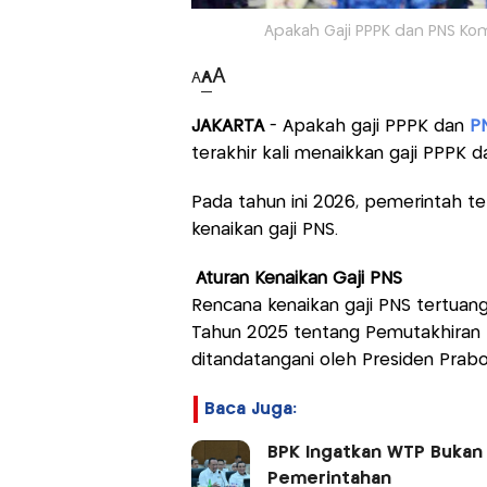
Apakah Gaji PPPK dan PNS Komp
A
A
A
JAKARTA
- Apakah gaji PPPK dan
P
terakhir kali menaikkan gaji PPPK 
Pada tahun ini 2026, pemerintah 
kenaikan gaji PNS.
Aturan Kenaikan Gaji PNS
Rencana kenaikan gaji PNS tertuan
Tahun 2025 tentang Pemutakhiran 
ditandatangani oleh Presiden Prab
Baca Juga:
BPK Ingatkan WTP Bukan G
Pemerintahan