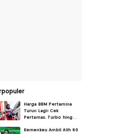
rpopuler
Harga BBM Pertamina
Turun Lagi! Cek
Pertamax, Turbo hingga
Pertalite Hari Ini 6
Kemenkeu Ambil Alih 60
Agustus 2026