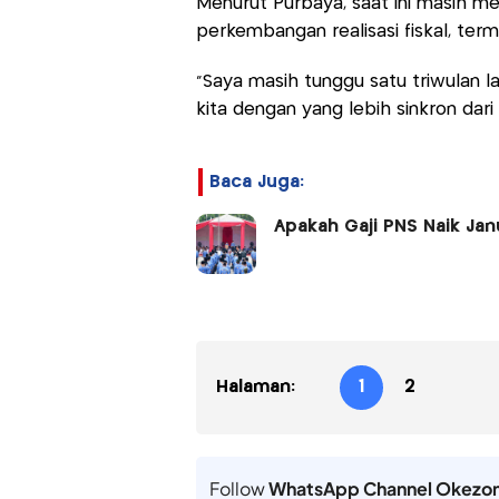
Menurut Purbaya, saat ini masih me
perkembangan realisasi fiskal, ter
“Saya masih tunggu satu triwulan l
kita dengan yang lebih sinkron dar
Baca Juga:
Apakah Gaji PNS Naik Janu
Halaman:
1
2
Follow
WhatsApp Channel Okezo