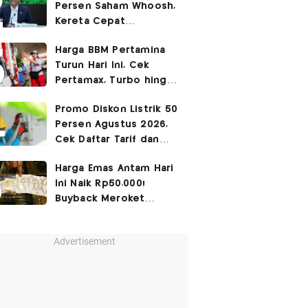
Persen Saham Whoosh,
Kereta Cepat
Diperpanjang hingga
Harga BBM Pertamina
Surabaya
Turun Hari Ini, Cek
Pertamax, Turbo hingga
Pertalite 7 Agustus
Promo Diskon Listrik 50
2026
Persen Agustus 2026,
Cek Daftar Tarif dan
Syaratnya
Harga Emas Antam Hari
Ini Naik Rp50.000!
Buyback Meroket
Rp90.000
Advertisement