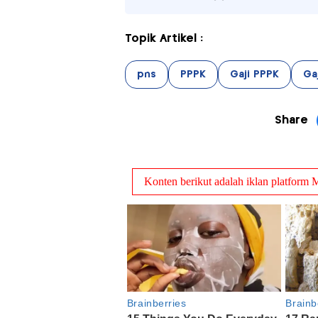
Topik Artikel :
pns
PPPK
Gaji PPPK
Ga
Share