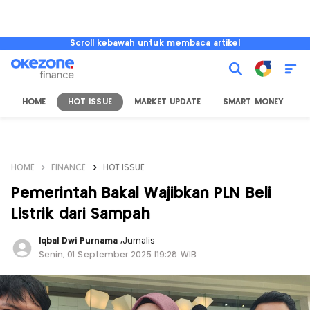
Scroll kebawah untuk membaca artikel
HOME
HOT ISSUE
MARKET UPDATE
SMART MONEY
I
HOME
FINANCE
HOT ISSUE
Pemerintah Bakal Wajibkan PLN Beli
Listrik dari Sampah
Iqbal Dwi Purnama
,
Jurnalis
Senin, 01 September 2025 |19:28 WIB