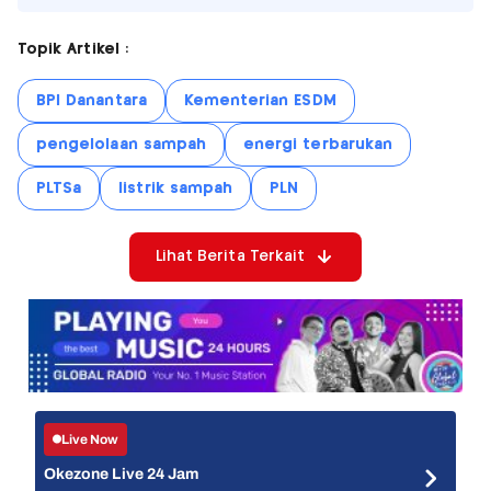
Topik Artikel :
BPI Danantara
Kementerian ESDM
pengelolaan sampah
energi terbarukan
PLTSa
listrik sampah
PLN
Lihat Berita Terkait
Live Now
Okezone Live 24 Jam