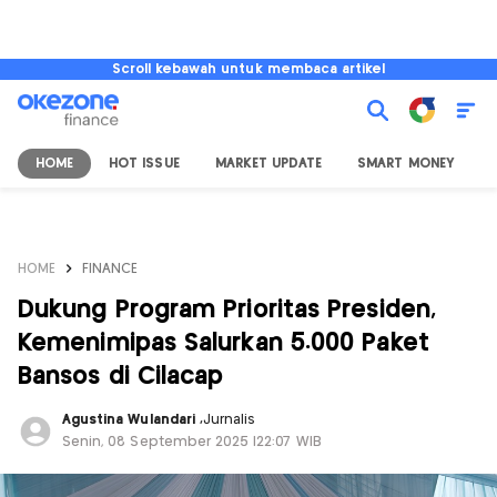
Scroll kebawah untuk membaca artikel
HOME
HOT ISSUE
MARKET UPDATE
SMART MONEY
I
HOME
FINANCE
Dukung Program Prioritas Presiden,
Kemenimipas Salurkan 5.000 Paket
Bansos di Cilacap
Agustina Wulandari
,
Jurnalis
Senin, 08 September 2025 |22:07 WIB