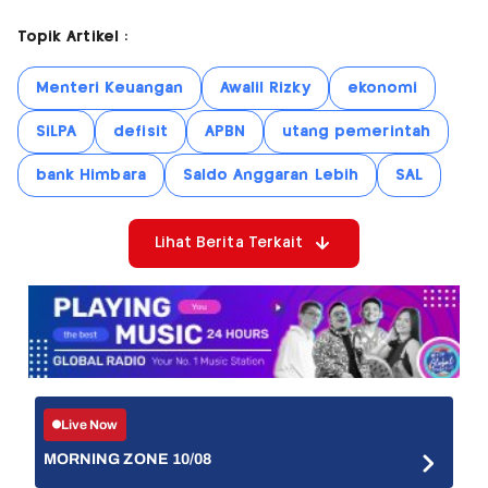
Topik Artikel :
Menteri Keuangan
Awalil Rizky
ekonomi
SiLPA
defisit
APBN
utang pemerintah
bank Himbara
Saldo Anggaran Lebih
SAL
Lihat Berita Terkait
Live Now
MORNING ZONE 10/08