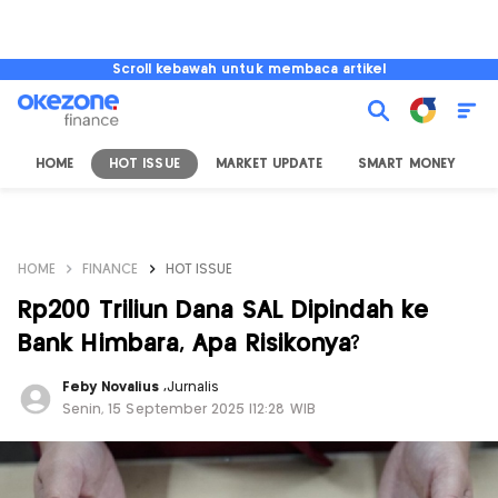
Scroll kebawah untuk membaca artikel
HOME
HOT ISSUE
MARKET UPDATE
SMART MONEY
I
HOME
FINANCE
HOT ISSUE
Rp200 Triliun Dana SAL Dipindah ke
Bank Himbara, Apa Risikonya?
Feby Novalius
,
Jurnalis
Senin, 15 September 2025 |12:28 WIB