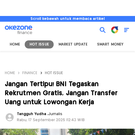
Scroll kebawah untuk membaca artikel
HOME
HOT ISSUE
MARKET UPDATE
SMART MONEY
I
HOME
FINANCE
HOT ISSUE
Jangan Tertipu! BNI Tegaskan
Rekrutmen Gratis, Jangan Transfer
Uang untuk Lowongan Kerja
Tangguh Yudha
,
Jurnalis
Rabu, 17 September 2025 |12:43 WIB