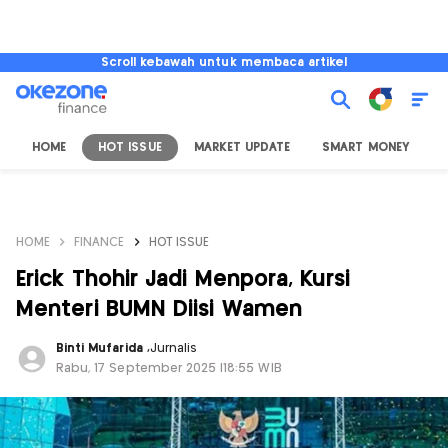
Scroll kebawah untuk membaca artikel
HOME
HOT ISSUE
MARKET UPDATE
SMART MONEY
I
HOME
FINANCE
HOT ISSUE
Erick Thohir Jadi Menpora, Kursi
Menteri BUMN Diisi Wamen
Binti Mufarida
,
Jurnalis
Rabu, 17 September 2025 |18:55 WIB