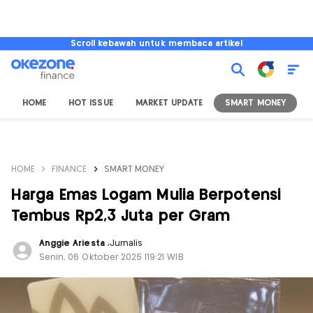
Scroll kebawah untuk membaca artikel
HOME
HOT ISSUE
MARKET UPDATE
SMART MONEY
I
HOME
FINANCE
SMART MONEY
Harga Emas Logam Mulia Berpotensi
Tembus Rp2,3 Juta per Gram
Anggie Ariesta
,
Jurnalis
Senin, 06 Oktober 2025 |19:21 WIB