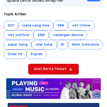
update berita terbaru setiap hari
Topik Artikel :
DXY
mata uang Asia
SBN
net inflow
net outflow
SRBI
cadangan devisa
pasar uang
nilai tukar
BI
Bank Indonesia
Dolar AS
Rupiah
Lihat Berita Terkait