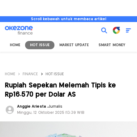
Scroll kebawah untuk membaca artikel
HOME
HOT ISSUE
MARKET UPDATE
SMART MONEY
I
HOME
FINANCE
HOT ISSUE
Rupiah Sepekan Melemah Tipis ke
Rp16.570 per Dolar AS
Anggie Ariesta
,
Jurnalis
Minggu, 12 Oktober 2025 |13:39 WIB