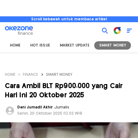
Scroll kebawah untuk membaca artikel
HOME
HOT ISSUE
MARKET UPDATE
SMART MONEY
I
HOME
FINANCE
SMART MONEY
Cara Ambil BLT Rp900.000 yang Cair
Hari Ini 20 Oktober 2025
Dani Jumadil Akhir
,
Jurnalis
Senin, 20 Oktober 2025 |13:02 WIB