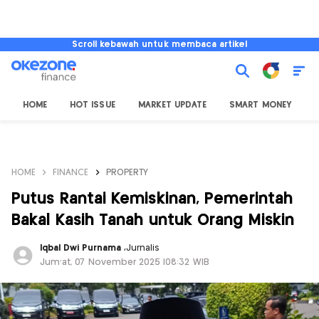
Scroll kebawah untuk membaca artikel
HOME
HOT ISSUE
MARKET UPDATE
SMART MONEY
I
HOME
FINANCE
PROPERTY
Putus Rantai Kemiskinan, Pemerintah
Bakal Kasih Tanah untuk Orang Miskin
Iqbal Dwi Purnama
,
Jurnalis
Jum'at, 07 November 2025 |08:32 WIB