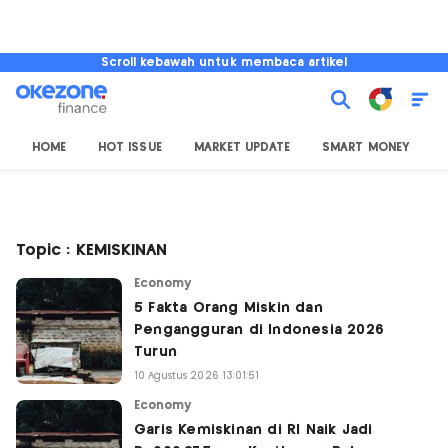
Scroll kebawah untuk membaca artikel
HOME
HOT ISSUE
MARKET UPDATE
SMART MONEY
I
Topic : KEMISKINAN
Economy
5 Fakta Orang Miskin dan
Pengangguran di Indonesia 2026
Turun
10 Agustus 2026 13:01:51
Economy
Garis Kemiskinan di RI Naik Jadi