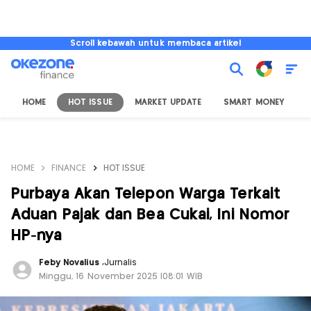
Scroll kebawah untuk membaca artikel
HOME
HOT ISSUE
MARKET UPDATE
SMART MONEY
I
HOME
FINANCE
HOT ISSUE
Purbaya Akan Telepon Warga Terkait
Aduan Pajak dan Bea Cukai, Ini Nomor
HP-nya
Feby Novalius
,
Jurnalis
Minggu, 16 November 2025 |08:01 WIB