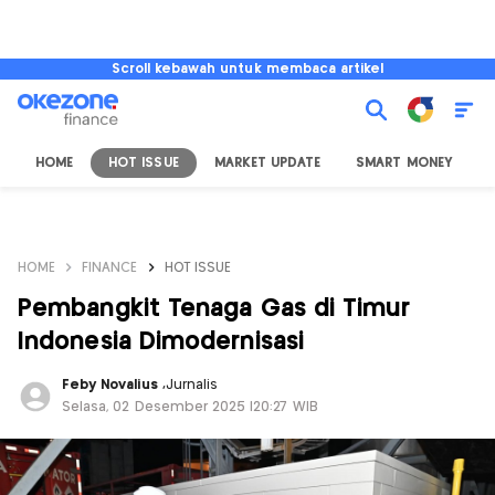
Scroll kebawah untuk membaca artikel
HOME
HOT ISSUE
MARKET UPDATE
SMART MONEY
I
HOME
FINANCE
HOT ISSUE
Pembangkit Tenaga Gas di Timur
Indonesia Dimodernisasi
Feby Novalius
,
Jurnalis
Selasa, 02 Desember 2025 |20:27 WIB