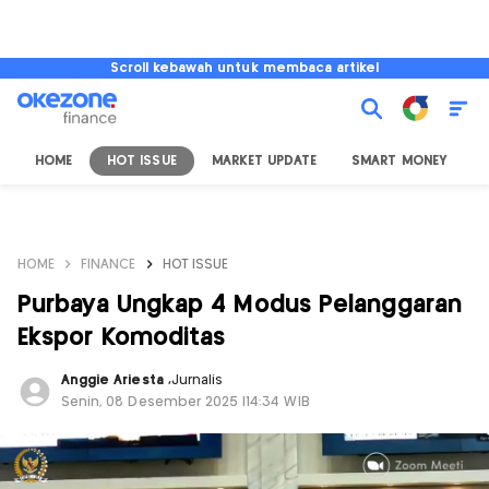
Scroll kebawah untuk membaca artikel
HOME
HOT ISSUE
MARKET UPDATE
SMART MONEY
I
HOME
FINANCE
HOT ISSUE
Purbaya Ungkap 4 Modus Pelanggaran
Ekspor Komoditas
Anggie Ariesta
,
Jurnalis
Senin, 08 Desember 2025 |14:34 WIB