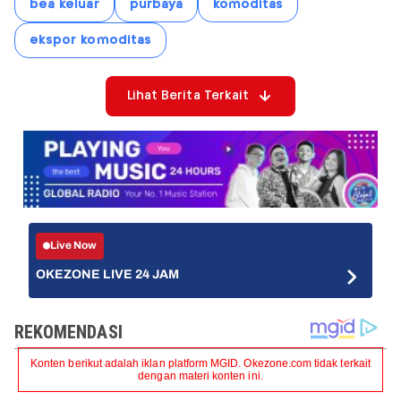
bea keluar
purbaya
komoditas
ekspor komoditas
Lihat Berita Terkait
Live Now
OKEZONE LIVE 24 JAM