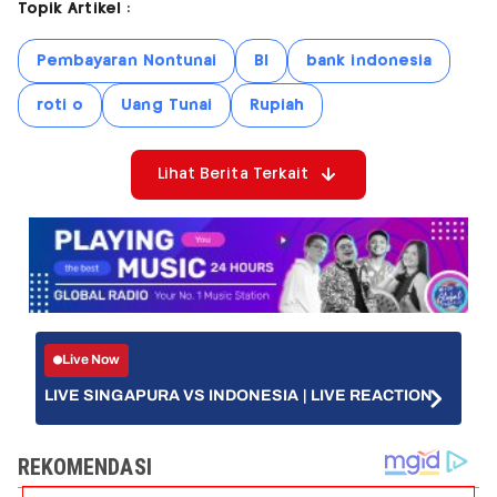
Topik Artikel :
Pembayaran Nontunai
BI
bank indonesia
roti o
Uang Tunai
Rupiah
Lihat Berita Terkait
Live Now
LIVE SINGAPURA VS INDONESIA | LIVE REACTION