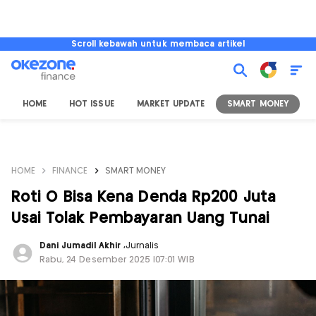
Scroll kebawah untuk membaca artikel
HOME
HOT ISSUE
MARKET UPDATE
SMART MONEY
I
HOME
FINANCE
SMART MONEY
Roti O Bisa Kena Denda Rp200 Juta
Usai Tolak Pembayaran Uang Tunai
Dani Jumadil Akhir
,
Jurnalis
Rabu, 24 Desember 2025 |07:01 WIB