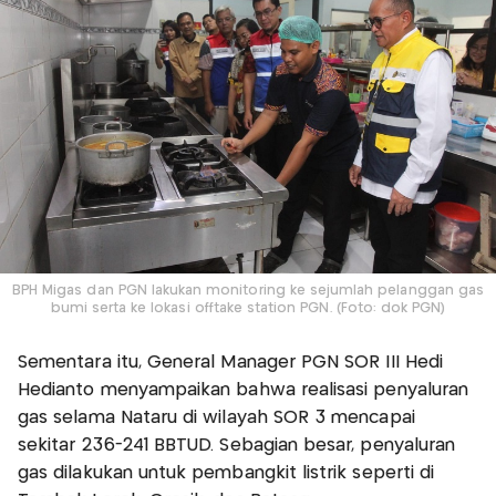
BPH Migas dan PGN lakukan monitoring ke sejumlah pelanggan gas
bumi serta ke lokasi offtake station PGN. (Foto: dok PGN)
Sementara itu, General Manager PGN SOR III Hedi
Hedianto menyampaikan bahwa realisasi penyaluran
gas selama Nataru di wilayah SOR 3 mencapai
sekitar 236-241 BBTUD. Sebagian besar, penyaluran
gas dilakukan untuk pembangkit listrik seperti di