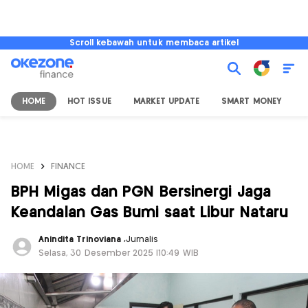
Scroll kebawah untuk membaca artikel
HOME
HOT ISSUE
MARKET UPDATE
SMART MONEY
I
HOME
FINANCE
BPH Migas dan PGN Bersinergi Jaga
Keandalan Gas Bumi saat Libur Nataru
Anindita Trinoviana
,
Jurnalis
Selasa, 30 Desember 2025 |10:49 WIB