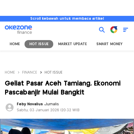
Scroll kebawah untuk membaca artikel
HOME
HOT ISSUE
MARKET UPDATE
SMART MONEY
I
HOME
FINANCE
HOT ISSUE
Geliat Pasar Aceh Tamiang, Ekonomi
Pascabanjir Mulai Bangkit
Feby Novalius
,
Jurnalis
Sabtu, 03 Januari 2026 |20:32 WIB