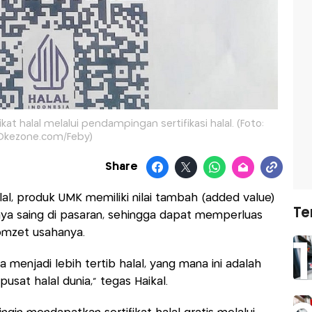
 halal melalui pendampingan sertifikasi halal. (Foto:
Okezone.com/Feby)
Share
alal, produk UMK memiliki nilai tambah (added value)
Te
ya saing di pasaran, sehingga dapat memperluas
mzet usahanya.
a menjadi lebih tertib halal, yang mana ini adalah
usat halal dunia," tegas Haikal.