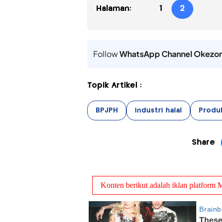
Halaman:
1
2
Follow
WhatsApp Channel Okezo
Topik Artikel :
BPJPH
industri halal
Produk
Share