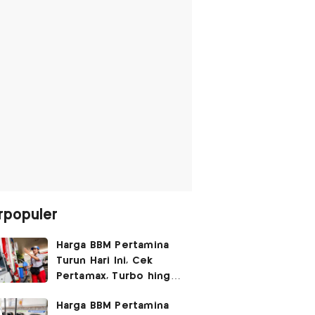
rpopuler
Harga BBM Pertamina
Turun Hari Ini, Cek
Pertamax, Turbo hingga
Pertalite 7 Agustus
Harga BBM Pertamina
2026