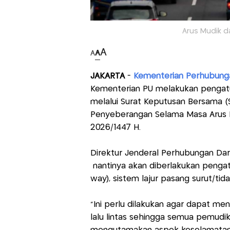
Arus Mudik da
A
A
A
JAKARTA
-
Kementerian Perhubung
Kementerian PU melakukan pengatur
melalui Surat Keputusan Bersama (S
Penyeberangan Selama Masa Arus M
2026/1447 H.
Direktur Jenderal Perhubungan Da
nantinya akan diberlakukan pengatu
way), sistem lajur pasang surut/tida
"Ini perlu dilakukan agar dapat m
lalu lintas sehingga semua pemud