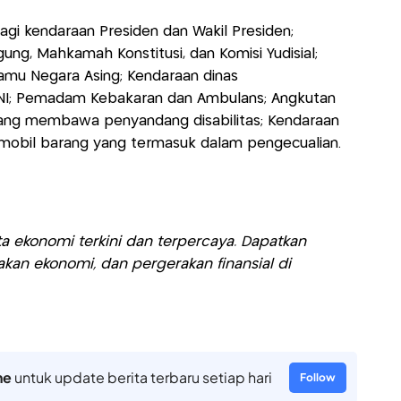
bagi kendaraan Presiden dan Wakil Presiden;
g, Mahkamah Konstitusi, dan Komisi Yudisial;
amu Negara Asing; Kendaraan dinas
TNI; Pemadam Kebakaran dan Ambulans; Angkutan
ang membawa penyandang disabilitas; Kendaraan
n mobil barang yang termasuk dalam pengecualian.
a ekonomi terkini dan terpercaya. Dapatkan
akan ekonomi, dan pergerakan finansial di
ne
untuk update berita terbaru setiap hari
Follow