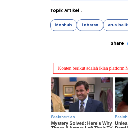
Topik Artikel :
Menhub
Lebaran
arus balik
Share