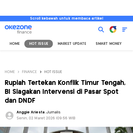
Scroll kebawah untuk membaca artikel
HOME
HOT ISSUE
MARKET UPDATE
SMART MONEY
I
HOME
FINANCE
HOT ISSUE
Rupiah Tertekan Konflik Timur Tengah,
BI Siagakan Intervensi di Pasar Spot
dan DNDF
Anggie Ariesta
,
Jurnalis
Senin, 02 Maret 2026 |09:56 WIB