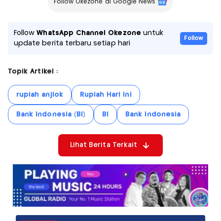
Follow Okezone di Google News
Follow
WhatsApp Channel Okezone
untuk
Follow
update berita terbaru setiap hari
Topik Artikel :
rupiah anjlok
Rupiah Hari Ini
Bank Indonesia (BI)
BI
Bank Indonesia
Lihat Berita Terkait