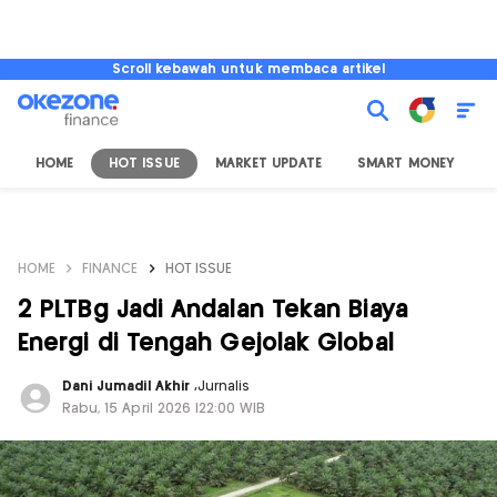
Scroll kebawah untuk membaca artikel
HOME
HOT ISSUE
MARKET UPDATE
SMART MONEY
I
HOME
FINANCE
HOT ISSUE
2 PLTBg Jadi Andalan Tekan Biaya
Energi di Tengah Gejolak Global
Dani Jumadil Akhir
,
Jurnalis
Rabu, 15 April 2026 |22:00 WIB