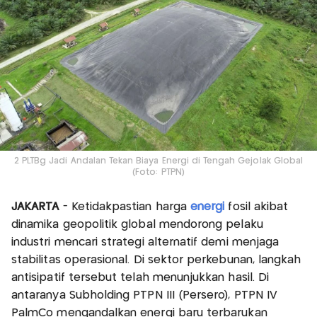
2 PLTBg Jadi Andalan Tekan Biaya Energi di Tengah Gejolak Global
(Foto: PTPN)
JAKARTA
- Ketidakpastian harga
energi
fosil akibat
dinamika geopolitik global mendorong pelaku
industri mencari strategi alternatif demi menjaga
stabilitas operasional. Di sektor perkebunan, langkah
antisipatif tersebut telah menunjukkan hasil. Di
antaranya Subholding PTPN III (Persero), PTPN IV
PalmCo mengandalkan energi baru terbarukan