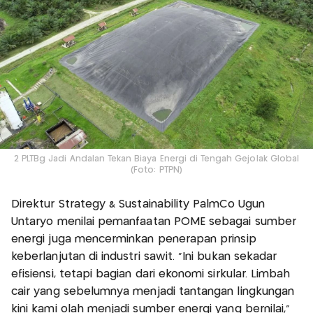
2 PLTBg Jadi Andalan Tekan Biaya Energi di Tengah Gejolak Global
(Foto: PTPN)
Direktur Strategy & Sustainability PalmCo Ugun
Untaryo menilai pemanfaatan POME sebagai sumber
energi juga mencerminkan penerapan prinsip
keberlanjutan di industri sawit. “Ini bukan sekadar
efisiensi, tetapi bagian dari ekonomi sirkular. Limbah
cair yang sebelumnya menjadi tantangan lingkungan
kini kami olah menjadi sumber energi yang bernilai,”