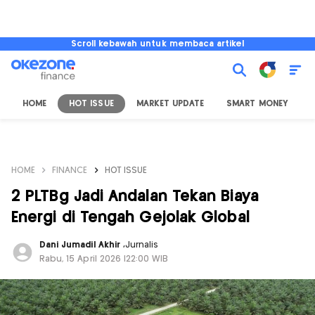
Scroll kebawah untuk membaca artikel
HOME
HOT ISSUE
MARKET UPDATE
SMART MONEY
I
HOME
FINANCE
HOT ISSUE
2 PLTBg Jadi Andalan Tekan Biaya
Energi di Tengah Gejolak Global
Dani Jumadil Akhir
,
Jurnalis
Rabu, 15 April 2026 |22:00 WIB