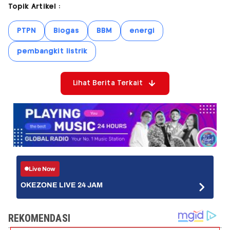
Topik Artikel :
PTPN
Biogas
BBM
energi
pembangkit listrik
Lihat Berita Terkait
Live Now
OKEZONE LIVE 24 JAM