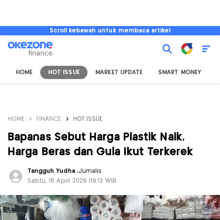
Scroll kebawah untuk membaca artikel
HOME
HOT ISSUE
MARKET UPDATE
SMART MONEY
I
HOME
FINANCE
HOT ISSUE
Bapanas Sebut Harga Plastik Naik,
Harga Beras dan Gula Ikut Terkerek
Tangguh Yudha
,
Jurnalis
Sabtu, 18 April 2026 |19:12 WIB