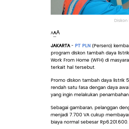
Diskon 
A
A
A
JAKARTA
-
PT PLN
(Persero) kembal
program diskon tambah daya listr
Work From Home (WFH) di masyarak
terkait hal tersebut.
Promo diskon tambah daya listrik 
rendah satu fasa dengan daya awal
yang ingin melakukan penambahan 
Sebagai gambaran, pelanggan deng
menjadi 7.700 VA cukup membayar 
biaya normal sebesar Rp6.201.600.