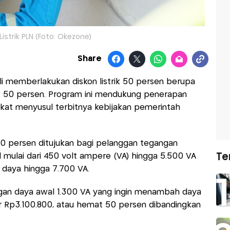
Listrik PLN (Foto: Okezone)
Share
i memberlakukan diskon listrik 50 persen berupa
ik 50 persen. Program ini mendukung penerapan
at menyusul terbitnya kebijakan pemerintah
50 persen ditujukan bagi pelanggan tegangan
 mulai dari 450 volt ampere (VA) hingga 5.500 VA
Te
daya hingga 7.700 VA.
an daya awal 1.300 VA yang ingin menambah daya
Rp3.100.800, atau hemat 50 persen dibandingkan