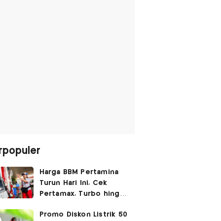
rpopuler
Harga BBM Pertamina
Turun Hari Ini, Cek
Pertamax, Turbo hingga
Pertalite 7 Agustus
Promo Diskon Listrik 50
2026