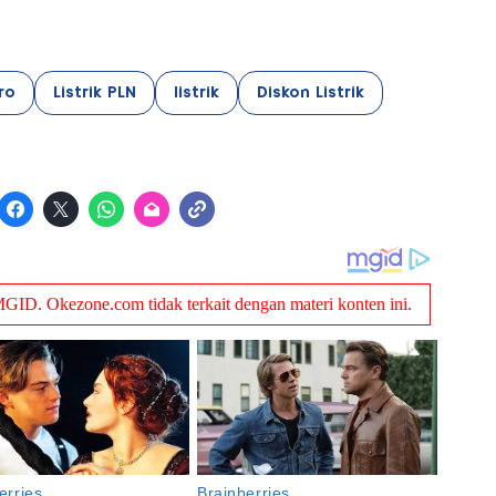
ro
Listrik PLN
listrik
Diskon Listrik