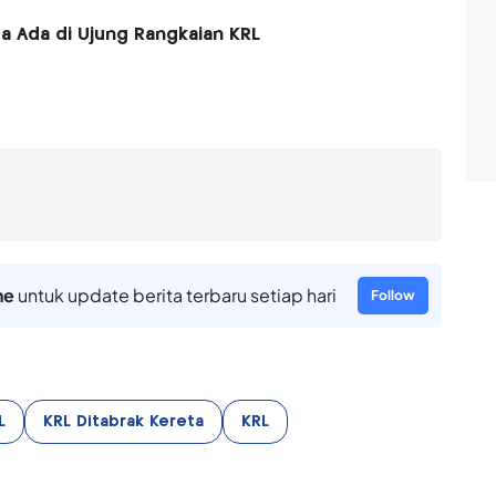
a Ada di Ujung Rangkaian KRL
ne
untuk update berita terbaru setiap hari
Follow
L
KRL Ditabrak Kereta
KRL