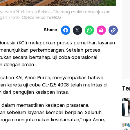
yanan KRL di lintas Bekasi–Cikarang mulai menunjukkan
an. (Foto: Okezone.com/INKA)
Share
onesia (KCI) melaporkan proses pemulihan layanan
ai menunjukkan perkembangan. Setelah proses
kukan secara bertahap, uji coba operasional
an dengan aman.
cation KAI, Anne Purba, menyampaikan bahwa
aian kereta uji coba CL-125.4008 telah melintas di
Te
 dari pengujian kesiapan lintas.
ng dalam memastikan kesiapan prasarana,
an sebelum layanan kembali berjalan. Seluruh
 dengan mengutamakan keselamatan,” ujar Anne,