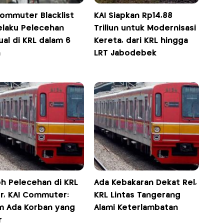
Commuter Blacklist
KAI Siapkan Rp14,88
elaku Pelecehan
Triliun untuk Modernisasi
al di KRL dalam 6
Kereta, dari KRL hingga
n
LRT Jabodebek
h Pelecehan di KRL
Ada Kebakaran Dekat Rel,
r, KAI Commuter:
KRL Lintas Tangerang
m Ada Korban yang
Alami Keterlambatan
r