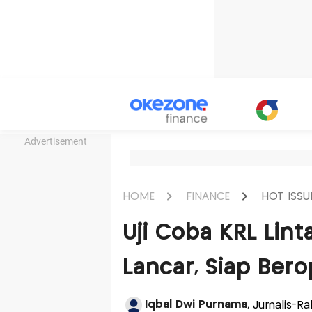
Advertisement
HOME
FINANCE
HOT ISSU
Uji Coba KRL Lint
Lancar, Siap Ber
Iqbal Dwi Purnama
, Jurnalis-R