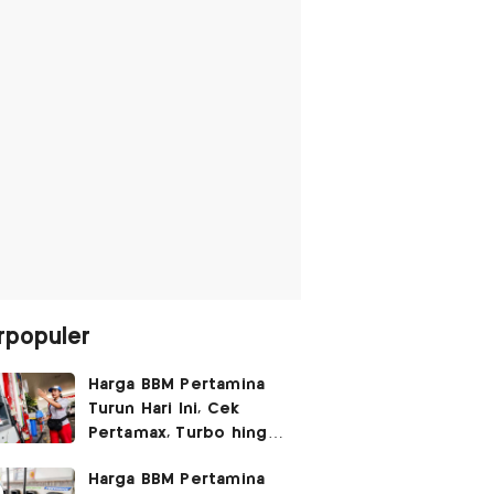
rpopuler
Harga BBM Pertamina
Turun Hari Ini, Cek
Pertamax, Turbo hingga
Pertalite 7 Agustus
Harga BBM Pertamina
2026