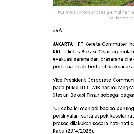
KCI melaporkan proses pemulihan la
perkembang
A
A
A
JAKARTA
- PT Kereta Commuter Ind
KRL di lintas Bekasi–Cikarang mul
evakuasi sarana dan prasarana dila
pertama telah berhasil dilaksanak
Vice President Corporate Communi
pada pukul 11.55 WIB hari ini, rangk
Stasiun Bekasi Timur sebagai bagian
“Uji coba ini menjadi bagian penti
persinyalan, serta aspek keselamat
proses dilakukan secara hati-hati
Rabu (29/4/2026).