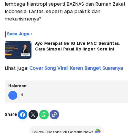
lembaga filantropi seperti BAZNAS dan Rumah Zakat
Indonesia. Lantas, seperti apa praktik dan
mekanismenya?
Baca Juga :
Ayo Merapat ke IG Live MNC Sekuritas:
Cara Simpel Pakai Bollinger Sore Ini
Lihat juga:
Cover Song Viral! Keren Banget Suaranya
Halaman:
1
2
Share
Follow Okezone di Google News