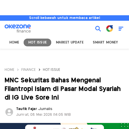
Scroll kebawah untuk membaca artikel
HOME
HOT ISSUE
MARKET UPDATE
SMART MONEY
I
HOME
FINANCE
HOT ISSUE
MNC Sekuritas Bahas Mengenal
Filantropi Islam di Pasar Modal Syariah
di IG Live Sore Ini
Taufik Fajar
,
Jurnalis
Jum'at, 08 Mei 2026 |14:05 WIB