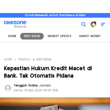
Scroll kebawah untuk membaca artikel
HOME
HOT ISSUE
MARKET UPDATE
SMART MONEY
I
HOME
FINANCE
HOT ISSUE
Kepastian Hukum Kredit Macet di
Bank, Tak Otomatis Pidana
Tangguh Yudha
,
Jurnalis
Kamis, 14 Mei 2026 |10:00 WIB