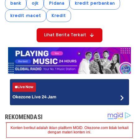
bank
ojk
Pidana
kredit perbankan
kredit macet
Kredit
Lihat Berita Terkait
Live Now
Okezone Live 24 Jam