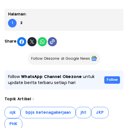
Halaman:
1
2
Share
Follow Okezone di Google News
Follow
WhatsApp Channel Okezone
untuk
Follow
update berita terbaru setiap hari
Topik Artikel :
ojk
bpjs ketenagakerjaan
jht
JKP
PHK