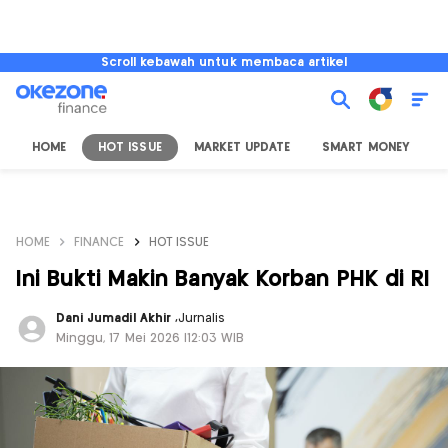
Scroll kebawah untuk membaca artikel
HOME
HOT ISSUE
MARKET UPDATE
SMART MONEY
I
HOME
FINANCE
HOT ISSUE
Ini Bukti Makin Banyak Korban PHK di RI
Dani Jumadil Akhir
,
Jurnalis
Minggu, 17 Mei 2026 |12:03 WIB