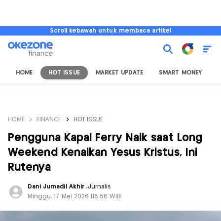
Scroll kebawah untuk membaca artikel
HOME
HOT ISSUE
MARKET UPDATE
SMART MONEY
I
HOME
FINANCE
HOT ISSUE
Pengguna Kapal Ferry Naik saat Long
Weekend Kenaikan Yesus Kristus, Ini
Rutenya
Dani Jumadil Akhir
,
Jurnalis
Minggu, 17 Mei 2026 |18:58 WIB