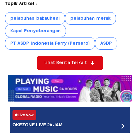
Topik Artikel :
pelabuhan bakauheni
pelabuhan merak
Kapal Penyeberangan
PT ASDP Indonesia Ferry (Persero)
ASDP
Lihat Berita Terkait
Live Now
OKEZONE LIVE 24 JAM