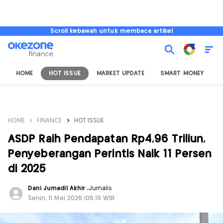
Scroll kebawah untuk membaca artikel
HOME
HOT ISSUE
MARKET UPDATE
SMART MONEY
I
HOME
FINANCE
HOT ISSUE
ASDP Raih Pendapatan Rp4,96 Triliun,
Penyeberangan Perintis Naik 11 Persen
di 2025
Dani Jumadil Akhir
,
Jurnalis
Senin, 11 Mei 2026 |08:19 WIB