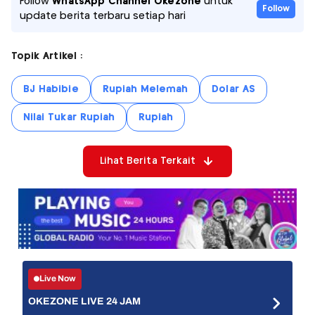
Follow
WhatsApp Channel Okezone
untuk
Follow
update berita terbaru setiap hari
Topik Artikel :
BJ Habibie
Rupiah Melemah
Dolar AS
Nilai Tukar Rupiah
Rupiah
Lihat Berita Terkait
Live Now
OKEZONE LIVE 24 JAM