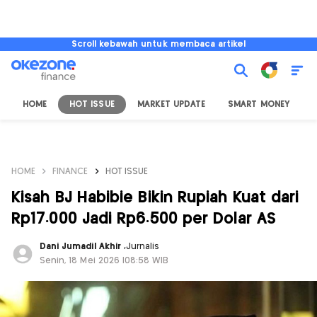
Scroll kebawah untuk membaca artikel
HOME
HOT ISSUE
MARKET UPDATE
SMART MONEY
I
HOME
FINANCE
HOT ISSUE
Kisah BJ Habibie Bikin Rupiah Kuat dari
Rp17.000 Jadi Rp6.500 per Dolar AS
Dani Jumadil Akhir
,
Jurnalis
Senin, 18 Mei 2026 |08:58 WIB