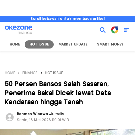
Scroll kebawah untuk membaca artikel
HOME
HOT ISSUE
MARKET UPDATE
SMART MONEY
I
HOME
FINANCE
HOT ISSUE
50 Persen Bansos Salah Sasaran,
Penerima Bakal Dicek lewat Data
Kendaraan hingga Tanah
Rohman Wibowo
,
Jurnalis
Senin, 18 Mei 2026 |19:01 WIB