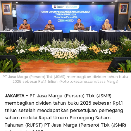
PT Jasa Marga (Persero) Tbk (JSMR) membagikan dividen tahun buku
2025 sebesar Rp1,1 triliun. (Foto ;okezone.com/Jasa Marga)
JAKARTA
- PT Jasa Marga (Persero) Tbk (JSMR)
membagikan dividen tahun buku 2025 sebesar Rp1,1
triliun setelah mendapatkan persetujuan pemegang
saham melalui Rapat Umum Pemegang Saham
Tahunan (RUPST) PT Jasa Marga (Persero) Tbk (JSMR)