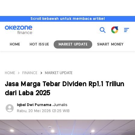
Scroll kebawah untuk membaca artikel
HOME
HOT ISSUE
MARKET UPDATE
SMART MONEY
I
HOME
FINANCE
MARKET UPDATE
Jasa Marga Tebar Dividen Rp1,1 Triliun
dari Laba 2025
Iqbal Dwi Purnama
,
Jurnalis
Rabu, 20 Mei 2026 |21:25 WIB