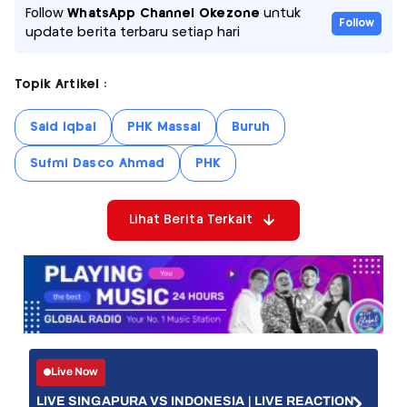
Follow
WhatsApp Channel Okezone
untuk
Follow
update berita terbaru setiap hari
Topik Artikel :
Said Iqbal
PHK Massal
Buruh
Sufmi Dasco Ahmad
PHK
Lihat Berita Terkait
Live Now
LIVE SINGAPURA VS INDONESIA | LIVE REACTION