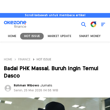
Scroll kebawah untuk membaca artikel
HOME
HOT ISSUE
MARKET UPDATE
SMART MONEY
I
HOME
FINANCE
HOT ISSUE
Badai PHK Massal, Buruh Ingin Temui
Dasco
Rohman Wibowo
,
Jurnalis
Senin, 25 Mei 2026 |14:58 WIB