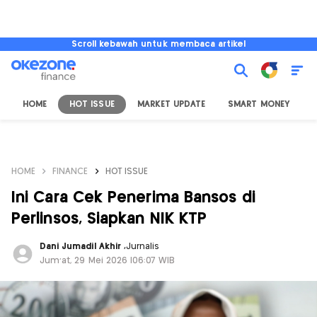
Scroll kebawah untuk membaca artikel
HOME
HOT ISSUE
MARKET UPDATE
SMART MONEY
I
HOME
FINANCE
HOT ISSUE
Ini Cara Cek Penerima Bansos di
Perlinsos, Siapkan NIK KTP
Dani Jumadil Akhir
,
Jurnalis
Jum'at, 29 Mei 2026 |06:07 WIB