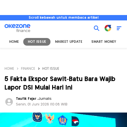
Scroll kebawah untuk membaca artikel
HOME
HOT ISSUE
MARKET UPDATE
SMART MONEY
I
HOME
FINANCE
HOT ISSUE
5 Fakta Ekspor Sawit-Batu Bara Wajib
Lapor DSI Mulai Hari Ini
Taufik Fajar
,
Jurnalis
Senin, 01 Juni 2026 |10:08 WIB