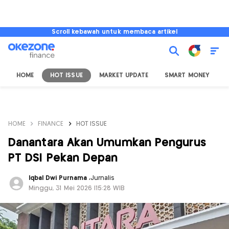
Scroll kebawah untuk membaca artikel
HOME
HOT ISSUE
MARKET UPDATE
SMART MONEY
I
HOME
FINANCE
HOT ISSUE
Danantara Akan Umumkan Pengurus
PT DSI Pekan Depan
Iqbal Dwi Purnama
,
Jurnalis
Minggu, 31 Mei 2026 |15:28 WIB