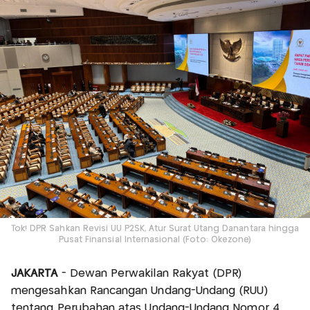
Tok! DPR Sahkan Revisi UU P2SK, Atur Surat Utang Danantara hingga
Pusat Finansial Internasional (Foto: Okezone)
JAKARTA
- Dewan Perwakilan Rakyat (DPR)
mengesahkan Rancangan Undang-Undang (RUU)
tentang Perubahan atas Undang-Undang Nomor 4