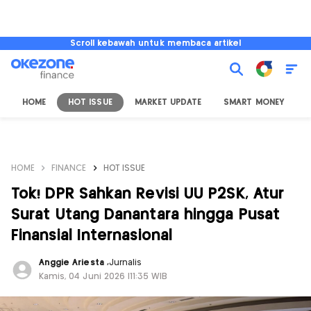
Scroll kebawah untuk membaca artikel
HOME
HOT ISSUE
MARKET UPDATE
SMART MONEY
I
HOME
FINANCE
HOT ISSUE
Tok! DPR Sahkan Revisi UU P2SK, Atur
Surat Utang Danantara hingga Pusat
Finansial Internasional
Anggie Ariesta
,
Jurnalis
Kamis, 04 Juni 2026 |11:35 WIB