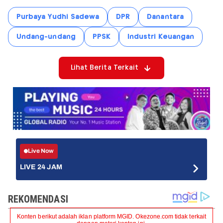
Purbaya Yudhi Sadewa
DPR
Danantara
Undang-undang
PPSK
Industri Keuangan
Lihat Berita Terkait
Live Now
LIVE 24 JAM