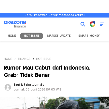
Scroll kebawah untuk membaca artikel
HOME
HOT ISSUE
MARKET UPDATE
SMART MONEY
I
HOME
FINANCE
HOT ISSUE
Rumor Mau Cabut dari Indonesia,
Grab: Tidak Benar
Taufik Fajar
,
Jurnalis
Jum'at, 05 Juni 2026 |07:03 WIB