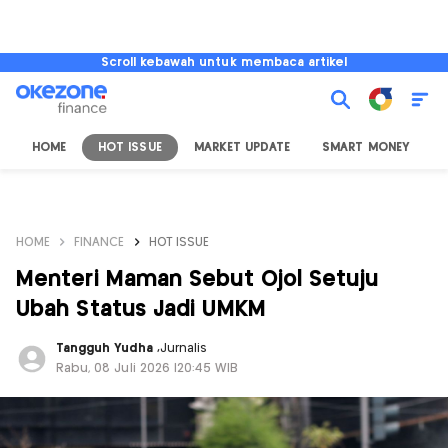
Scroll kebawah untuk membaca artikel
HOME
HOT ISSUE
MARKET UPDATE
SMART MONEY
I
HOME
FINANCE
HOT ISSUE
Menteri Maman Sebut Ojol Setuju
Ubah Status Jadi UMKM
Tangguh Yudha
,
Jurnalis
Rabu, 08 Juli 2026 |20:45 WIB